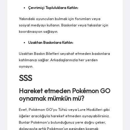
Çevrimiçi Topluluklara Katılın:
Yakındaki oyuncuları bulmak için forumları veya
sosyal medyayı kullanın. Baskınlar veya takaslar için
koordinasyon sağlayın.
Uzaktan Baskınlara Katılın:
Uzaktan Baskın Biletleri seyahat etmeden baskınlara
katılmanızı sağlar. Arkadaşlarınızla her yerden
oynayın.
SSS
Hareket etmeden Pokémon GO
oynamak mümkün mü?
Evet, Pokémon GO'yu Tütsü veya Lure Modülleri gibi
öğeler aracılığıyla hareket etmeden oynayabilirsiniz.
Bunlar Pokémon'u bulunduğunuz yere doğru çeker,
dolayısıyla artık Pokémon'un peşinden koşmak