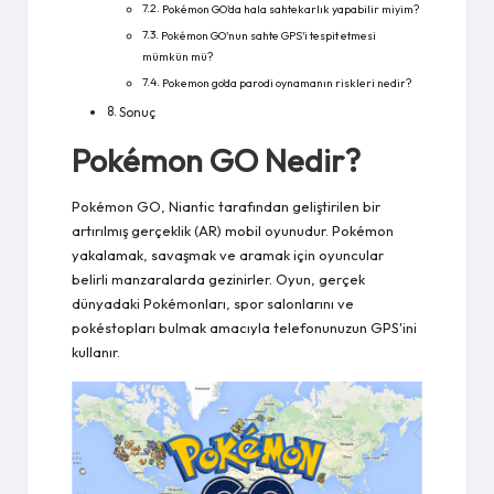
Pokémon GO'da hala sahtekarlık yapabilir miyim?
Pokémon GO'nun sahte GPS'i tespit etmesi
mümkün mü?
Pokemon go'da parodi oynamanın riskleri nedir?
Sonuç
Pokémon GO Nedir?
Pokémon GO, Niantic tarafından geliştirilen bir
artırılmış gerçeklik (AR) mobil oyunudur. Pokémon
yakalamak, savaşmak ve aramak için oyuncular
belirli manzaralarda gezinirler. Oyun, gerçek
dünyadaki Pokémonları, spor salonlarını ve
pokéstopları bulmak amacıyla telefonunuzun GPS'ini
kullanır.