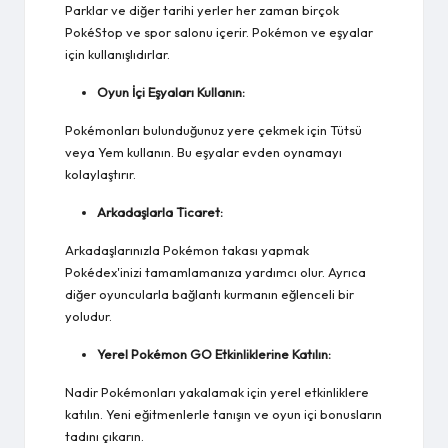
Parklar ve diğer tarihi yerler her zaman birçok
PokéStop ve spor salonu içerir. Pokémon ve eşyalar
için kullanışlıdırlar.
Oyun İçi Eşyaları Kullanın:
Pokémonları bulunduğunuz yere çekmek için Tütsü
veya Yem kullanın. Bu eşyalar evden oynamayı
kolaylaştırır.
Arkadaşlarla Ticaret:
Arkadaşlarınızla Pokémon takası yapmak
Pokédex'inizi tamamlamanıza yardımcı olur. Ayrıca
diğer oyuncularla bağlantı kurmanın eğlenceli bir
yoludur.
Yerel Pokémon GO Etkinliklerine Katılın:
Nadir Pokémonları yakalamak için yerel etkinliklere
katılın. Yeni eğitmenlerle tanışın ve oyun içi bonusların
tadını çıkarın.