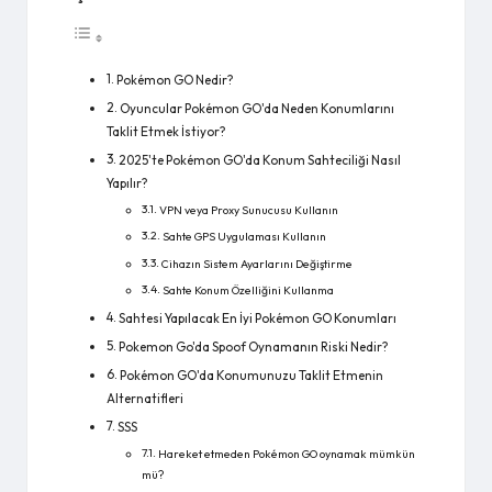
Pokémon GO Nedir?
Oyuncular Pokémon GO'da Neden Konumlarını
Taklit Etmek İstiyor?
2025'te Pokémon GO'da Konum Sahteciliği Nasıl
Yapılır?
VPN veya Proxy Sunucusu Kullanın
Sahte GPS Uygulaması Kullanın
Cihazın Sistem Ayarlarını Değiştirme
Sahte Konum Özelliğini Kullanma
Sahtesi Yapılacak En İyi Pokémon GO Konumları
Pokemon Go'da Spoof Oynamanın Riski Nedir?
Pokémon GO'da Konumunuzu Taklit Etmenin
Alternatifleri
SSS
Hareket etmeden Pokémon GO oynamak mümkün
mü?