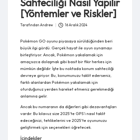
Sahteciliği Nasıl Yapılır
[Yöntemler ve Riskler]
Tarafından
Andrew
16 Aralık 2024
Tarafından
gönderildi
Pokémon GO oyunu piyasaya sürüldüğünden beri
büyük ilgi gördü. Gerçek hayat ile oyun oynamayı
birleştiriyor. Ancak, Pokémon yakalamak için
amaçsızca dolaşmak gibi basit bir fikir herkes için
mümkün değildir. İşte bu noktada konum sahteciliği
devreye giriyor. Bu, konumunuzu taklit ederseniz,
farklı alanlardan Pokémon yakalamak için
oturduğunuz yerden hareket etmeniz gerekmediği
anlamına gelir.
Ancak bu numaranın da diğerleri gibi dezavantajları
vardır. Bu kılavuz size 2025'te GPS'i nasıl taklit
edeceğinizi, tehlikelerini ve 2025'te oyununuzu
geliştirmek için seçenekleri öğretecek.
İçindekiler