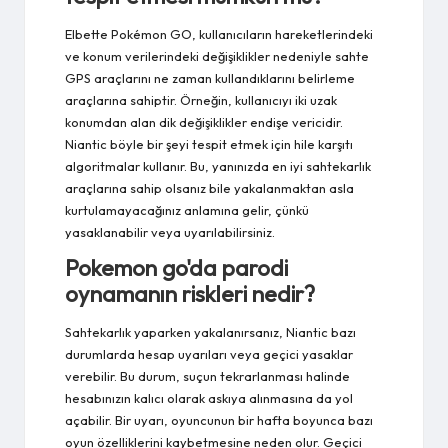
Elbette Pokémon GO, kullanıcıların hareketlerindeki
ve konum verilerindeki değişiklikler nedeniyle sahte
GPS araçlarını ne zaman kullandıklarını belirleme
araçlarına sahiptir. Örneğin, kullanıcıyı iki uzak
konumdan alan dik değişiklikler endişe vericidir.
Niantic böyle bir şeyi tespit etmek için hile karşıtı
algoritmalar kullanır. Bu, yanınızda en iyi sahtekarlık
araçlarına sahip olsanız bile yakalanmaktan asla
kurtulamayacağınız anlamına gelir, çünkü
yasaklanabilir veya uyarılabilirsiniz.
Pokemon go'da parodi
oynamanın riskleri nedir?
Sahtekarlık yaparken yakalanırsanız, Niantic bazı
durumlarda hesap uyarıları veya geçici yasaklar
verebilir. Bu durum, suçun tekrarlanması halinde
hesabınızın kalıcı olarak askıya alınmasına da yol
açabilir. Bir uyarı, oyuncunun bir hafta boyunca bazı
oyun özelliklerini kaybetmesine neden olur. Geçici