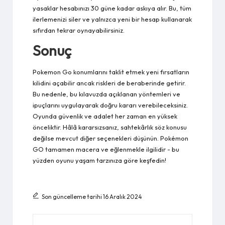
yasaklar hesabınızı 30 güne kadar askıya alır. Bu, tüm
ilerlemenizi siler ve yalnızca yeni bir hesap kullanarak
sıfırdan tekrar oynayabilirsiniz.
Sonuç
Pokemon Go konumlarını taklit etmek yeni fırsatların
kilidini açabilir ancak riskleri de beraberinde getirir.
Bu nedenle, bu kılavuzda açıklanan yöntemleri ve
ipuçlarını uygulayarak doğru kararı verebileceksiniz.
Oyunda güvenlik ve adalet her zaman en yüksek
önceliktir. Hâlâ kararsızsanız, sahtekârlık söz konusu
değilse mevcut diğer seçenekleri düşünün. Pokémon
GO tamamen macera ve eğlenmekle ilgilidir - bu
yüzden oyunu yaşam tarzınıza göre keşfedin!
Son güncelleme tarihi 16 Aralık 2024