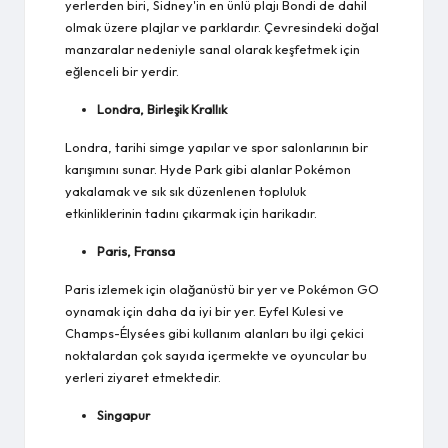
yerlerden biri, Sidney'in en ünlü plajı Bondi de dahil
olmak üzere plajlar ve parklardır. Çevresindeki doğal
manzaralar nedeniyle sanal olarak keşfetmek için
eğlenceli bir yerdir.
Londra, Birleşik Krallık
Londra, tarihi simge yapılar ve spor salonlarının bir
karışımını sunar. Hyde Park gibi alanlar Pokémon
yakalamak ve sık sık düzenlenen topluluk
etkinliklerinin tadını çıkarmak için harikadır.
Paris, Fransa
Paris izlemek için olağanüstü bir yer ve Pokémon GO
oynamak için daha da iyi bir yer. Eyfel Kulesi ve
Champs-Élysées gibi kullanım alanları bu ilgi çekici
noktalardan çok sayıda içermekte ve oyuncular bu
yerleri ziyaret etmektedir.
Singapur