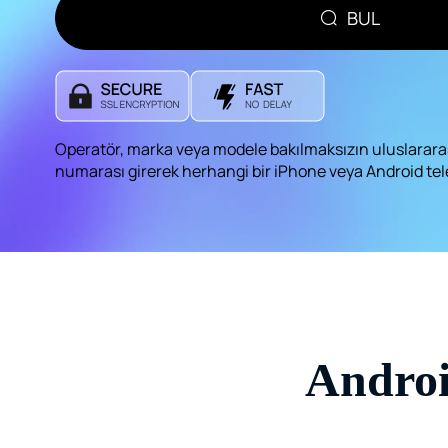
BUL
Operatör, marka veya modele bakılmaksızın uluslararas
numarası girerek herhangi bir iPhone veya Android tel
Androi