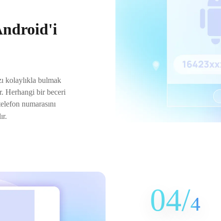
ndroid'i
zı kolaylıkla bulmak
ir. Herhangi bir beceri
telefon numarasını
ır.
04/
4