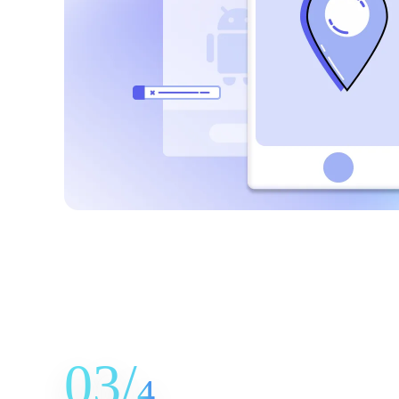
03/
4