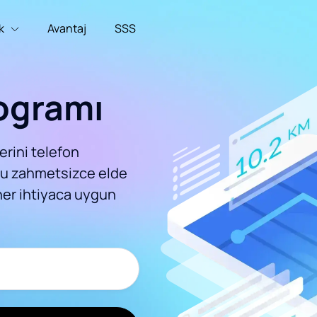
ik
Avantaj
SSS
ogramı
erini telefon
mu zahmetsizce elde
her ihtiyaca uygun