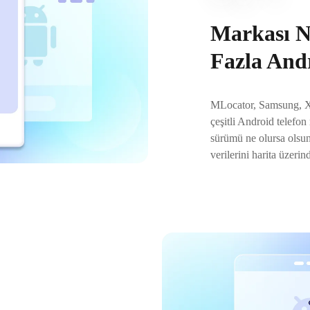
Markası N
Fazla And
MLocator, Samsung, Xi
çeşitli Android telefo
sürümü ne olursa olsun
verilerini harita üzerin