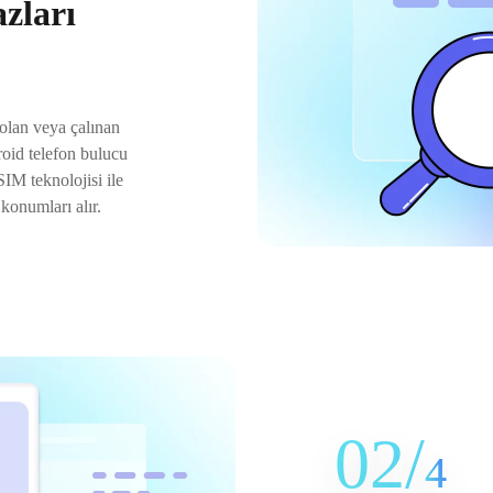
zları
bolan veya çalınan
roid telefon bulucu
IM teknolojisi ile
konumları alır.
02/
4