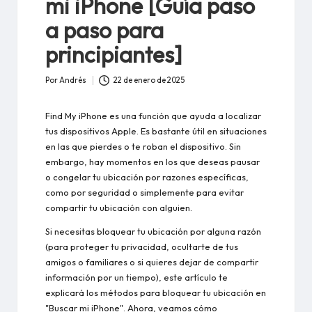
mi iPhone [Guía paso
a paso para
principiantes]
Por
Andrés
22 de enero de 2025
Publicado
por
Find My iPhone es una función que ayuda a localizar
tus dispositivos Apple. Es bastante útil en situaciones
en las que pierdes o te roban el dispositivo. Sin
embargo, hay momentos en los que deseas pausar
o congelar tu ubicación por razones específicas,
como por seguridad o simplemente para evitar
compartir tu ubicación con alguien.
Si necesitas bloquear tu ubicación por alguna razón
(para proteger tu privacidad, ocultarte de tus
amigos o familiares o si quieres dejar de compartir
información por un tiempo), este artículo te
explicará los métodos para bloquear tu ubicación en
"Buscar mi iPhone". Ahora, veamos cómo