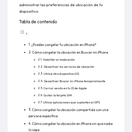
administrar las preferencias de ubicación de tu
dispositivo.
Tabla de contenido
¿Puedes congelar tu ubicación en iPhone?
Cómo congelar la ubicación en Buscar mi iPhone
Habilitar el modo avión
Desactivar los servicios de ubicación
Utilice otro dispositivo iOS
Desactivar Buscar mi iPhone temporalmente
Cerrar sesión en tu ID de Apple
Quitar la tarjeta SIM
Utilice aplicaciones que suplanten el GPS
Cómo congelar la ubicación compartida con una
persona específica
Cómo congelar la ubicación en iPhone sin que nadie
lo sepa