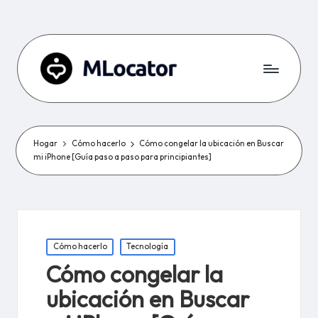
Hogar
Cómo hacerlo
Cómo congelar la ubicación en Buscar
mi iPhone [Guía paso a paso para principiantes]
Publicado
Cómo hacerlo
Tecnología
en
Cómo congelar la
ubicación en Buscar