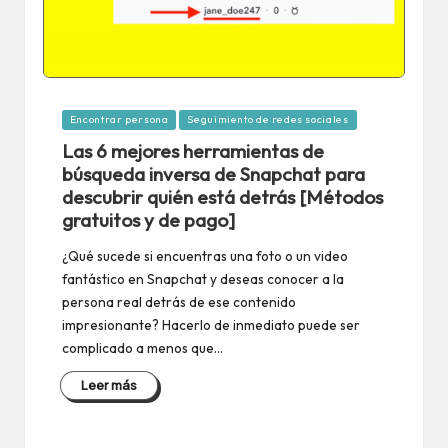
Publicado
Encontrar persona
Seguimiento de redes sociales
en
Las 6 mejores herramientas de
búsqueda inversa de Snapchat para
descubrir quién está detrás [Métodos
gratuitos y de pago]
¿Qué sucede si encuentras una foto o un video
fantástico en Snapchat y deseas conocer a la
persona real detrás de ese contenido
impresionante? Hacerlo de inmediato puede ser
complicado a menos que…
Leer más