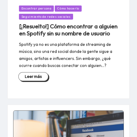
Publicado
Encontrar persona
Cómo hacerlo
en
Seguimiento de redes sociales
[¡Resuelto!] Cómo encontrar a alguien
en Spotify sin su nombre de usuario
Spotify ya no es una plataforma de streaming de
música, sino una red social donde la gente sigue a
amigos, artistas e influencers. Sin embargo, ¿qué
ocurre cuando buscas conectar con alguien…?
Leer más