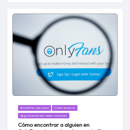
Publicado
Encontrar persona
Cómo hacerlo
en
Seguimiento de redes sociales
Cómo encontrar a alguien en