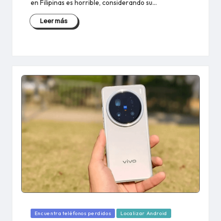
en Filipinas es horrible, considerando su...
Leer más
Publicado
Encuentra teléfonos perdidos
Localizar Android