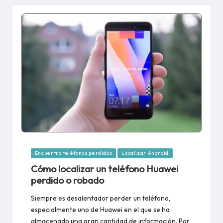
Publicado
Encuentra teléfonos perdidos
Localizar Android
en
Cómo localizar un teléfono Huawei
perdido o robado
Siempre es desalentador perder un teléfono,
especialmente uno de Huawei en el que se ha
almacenado una gran cantidad de información. Por