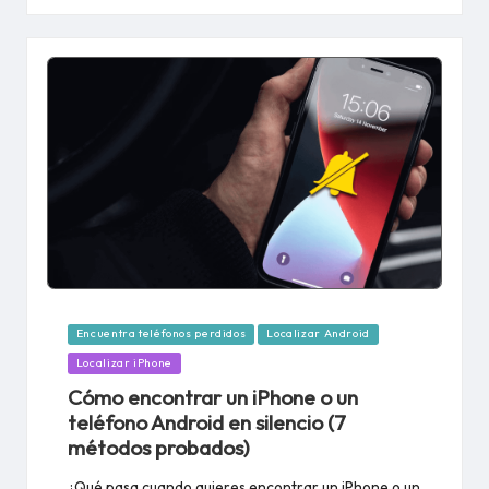
Publicado
Encuentra teléfonos perdidos
Localizar Android
en
Localizar iPhone
Cómo encontrar un iPhone o un
teléfono Android en silencio (7
métodos probados)
¿Qué pasa cuando quieres encontrar un iPhone o un