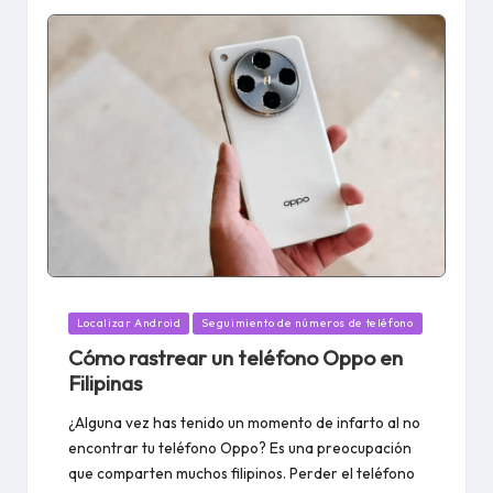
Publicado
Localizar Android
Seguimiento de números de teléfono
en
Cómo rastrear un teléfono Oppo en
Filipinas
¿Alguna vez has tenido un momento de infarto al no
encontrar tu teléfono Oppo? Es una preocupación
que comparten muchos filipinos. Perder el teléfono