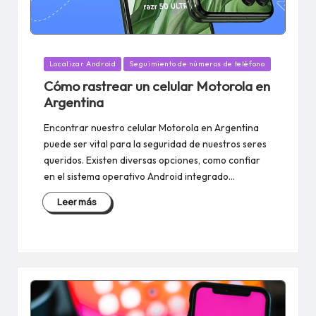
Publicado
Localizar Android
Seguimiento de números de teléfono
en
Cómo rastrear un celular Motorola en
Argentina
Encontrar nuestro celular Motorola en Argentina
puede ser vital para la seguridad de nuestros seres
queridos. Existen diversas opciones, como confiar
en el sistema operativo Android integrado…
Leer más