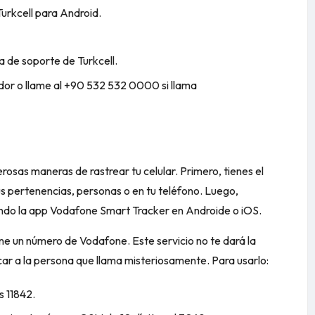
Turkcell para Android.
a de soporte de Turkcell.
or o llame al +90 532 532 0000 si llama
osas maneras de rastrear tu celular. Primero, tienes el
 pertenencias, personas o en tu teléfono. Luego,
sando la app Vodafone Smart Tracker en
Androide
o
iOS.
ene un número de Vodafone. Este servicio no te dará la
icar a la persona que llama misteriosamente. Para usarlo:
s 11842.