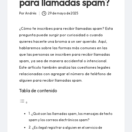
para llamadas spam?
Por
Andrés
29 de mayo de 2025
Publicado
por
¿Cómo te inscribes para recibir llamadas spam? Esta
pregunta puede surgir por curiosidad o cuando
quieres hacerle una broma a un ser querido. Aquí,
hablaremos sobre las formas más comunes en las
que las personas se inscriben para recibir llamadas
spam, ya sea de manera accidental o intencional.
Este artículo también analiza las cuestiones legales
relacionadas con agregar el número de teléfono de
alguien para recibir llamadas spam.
Tabla de contenido
¿Qué son las llamadas spam, los mensajes de texto
spam y los correos electrónicos spam?
¿Es ilegal registrar a alguien en el servicio de