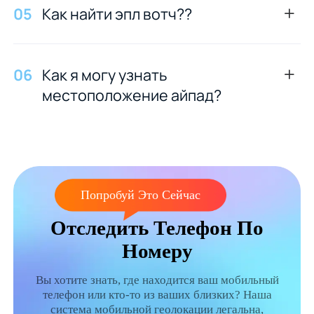
0
5
Как найти эпл вотч??
0
6
Как я могу узнать
местоположение айпад?
Попробуй Это Сейчас
Отследить Телефон По
Номеру
Вы хотите знать, где находится ваш мобильный
телефон или кто-то из ваших близких? Наша
система мобильной геолокации легальна,