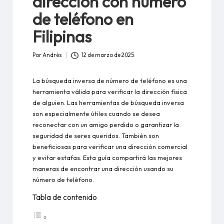
dirección con número
de teléfono en
Filipinas
Por
Andrés
12 de marzo de 2025
Publicado
por
La búsqueda inversa de número de teléfono es una
herramienta válida para verificar la dirección física
de alguien. Las herramientas de búsqueda inversa
son especialmente útiles cuando se desea
reconectar con un amigo perdido o garantizar la
seguridad de seres queridos. También son
beneficiosas para verificar una dirección comercial
y evitar estafas. Esta guía compartirá las mejores
maneras de encontrar una dirección usando su
número de teléfono.
Tabla de contenido