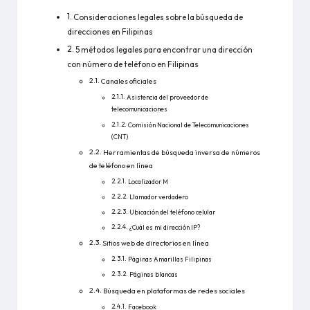
Consideraciones legales sobre la búsqueda de
direcciones en Filipinas
5 métodos legales para encontrar una dirección
con número de teléfono en Filipinas
Canales oficiales
Asistencia del proveedor de
telecomunicaciones
Comisión Nacional de Telecomunicaciones
(CNT)
Herramientas de búsqueda inversa de números
de teléfono en línea
Localizador M
Llamador verdadero
Ubicación del teléfono celular
¿Cuál es mi dirección IP?
Sitios web de directorios en línea
Páginas Amarillas Filipinas
Páginas blancas
Búsqueda en plataformas de redes sociales
Facebook